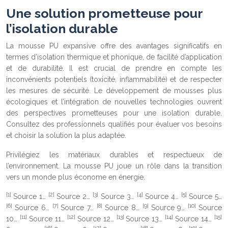
Une solution prometteuse pour
l’isolation durable
La mousse PU expansive offre des avantages significatifs en
termes d’isolation thermique et phonique, de facilité d’application
et de durabilité. Il est crucial de prendre en compte les
inconvénients potentiels (toxicité, inflammabilité) et de respecter
les mesures de sécurité. Le développement de mousses plus
écologiques et l’intégration de nouvelles technologies ouvrent
des perspectives prometteuses pour une isolation durable.
Consultez des professionnels qualifiés pour évaluer vos besoins
et choisir la solution la plus adaptée.
Privilégiez les matériaux durables et respectueux de
l’environnement. La mousse PU joue un rôle dans la transition
vers un monde plus économe en énergie.
[1]
[2]
[3]
[4]
[5]
Source 1…
Source 2…
Source 3…
Source 4…
Source 5…
[6]
[7]
[8]
[9]
[10]
Source 6…
Source 7…
Source 8…
Source 9…
Source
[11]
[12]
[13]
[14]
[15]
10…
Source 11…
Source 12…
Source 13…
Source 14…
[16]
[17]
[18]
[19]