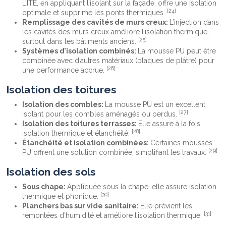
L’ITE, en appliquant l’isolant sur la façade, offre une isolation
[24]
optimale et supprime les ponts thermiques.
Remplissage des cavités de murs creux:
L’injection dans
les cavités des murs creux améliore l’isolation thermique,
[25]
surtout dans les bâtiments anciens.
Systèmes d’isolation combinés:
La mousse PU peut être
combinée avec d’autres matériaux (plaques de plâtre) pour
[26]
une performance accrue.
Isolation des toitures
Isolation des combles:
La mousse PU est un excellent
[27]
isolant pour les combles aménagés ou perdus.
Isolation des toitures terrasses:
Elle assure à la fois
[28]
isolation thermique et étanchéité.
Étanchéité et isolation combinées:
Certaines mousses
[29]
PU offrent une solution combinée, simplifiant les travaux.
Isolation des sols
Sous chape:
Appliquée sous la chape, elle assure isolation
[30]
thermique et phonique.
Planchers bas sur vide sanitaire:
Elle prévient les
[31]
remontées d’humidité et améliore l’isolation thermique.