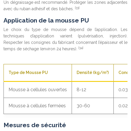
Un dégraissage est recommandé. Protéger les zones adjacentes
[33]
avec du ruban adhésif et des bâches.
Application de la mousse PU
Le choix du type de mousse dépend de l’application. Les
techniques d’application varient (pulvérisation, injection).
Respecter les consignes du fabricant concernant l’épaisseur et le
[34]
temps de séchage (environ 24 heures).
Type de Mousse PU
Densité (kg/m³)
Condu
Mousse à cellules ouvertes
8-12
0.035
Mousse à cellules fermées
30-60
0.022
Mesures de sécurité