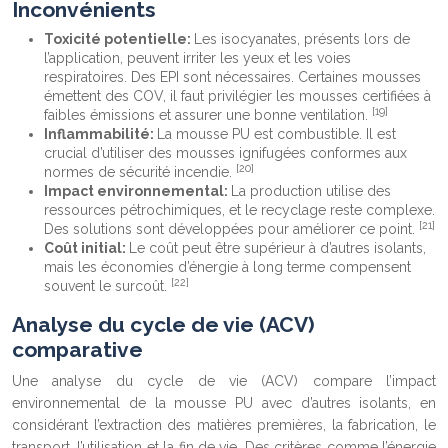
Inconvénients
Toxicité potentielle:
Les isocyanates, présents lors de
l’application, peuvent irriter les yeux et les voies
respiratoires. Des EPI sont nécessaires. Certaines mousses
émettent des COV, il faut privilégier les mousses certifiées à
[19]
faibles émissions et assurer une bonne ventilation.
Inflammabilité:
La mousse PU est combustible. Il est
crucial d’utiliser des mousses ignifugées conformes aux
[20]
normes de sécurité incendie.
Impact environnemental:
La production utilise des
ressources pétrochimiques, et le recyclage reste complexe.
[21]
Des solutions sont développées pour améliorer ce point.
Coût initial:
Le coût peut être supérieur à d’autres isolants,
mais les économies d’énergie à long terme compensent
[22]
souvent le surcoût.
Analyse du cycle de vie (ACV)
comparative
Une analyse du cycle de vie (ACV) compare l’impact
environnemental de la mousse PU avec d’autres isolants, en
considérant l’extraction des matières premières, la fabrication, le
transport, l’utilisation et la fin de vie. Des critères comme l’énergie