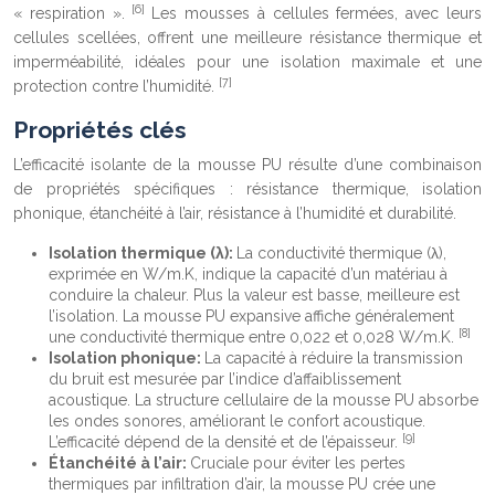
[6]
« respiration ».
Les mousses à cellules fermées, avec leurs
cellules scellées, offrent une meilleure résistance thermique et
imperméabilité, idéales pour une isolation maximale et une
[7]
protection contre l’humidité.
Propriétés clés
L’efficacité isolante de la mousse PU résulte d’une combinaison
de propriétés spécifiques : résistance thermique, isolation
phonique, étanchéité à l’air, résistance à l’humidité et durabilité.
Isolation thermique (λ):
La conductivité thermique (λ),
exprimée en W/m.K, indique la capacité d’un matériau à
conduire la chaleur. Plus la valeur est basse, meilleure est
l’isolation. La mousse PU expansive affiche généralement
[8]
une conductivité thermique entre 0,022 et 0,028 W/m.K.
Isolation phonique:
La capacité à réduire la transmission
du bruit est mesurée par l’indice d’affaiblissement
acoustique. La structure cellulaire de la mousse PU absorbe
les ondes sonores, améliorant le confort acoustique.
[9]
L’efficacité dépend de la densité et de l’épaisseur.
Étanchéité à l’air:
Cruciale pour éviter les pertes
thermiques par infiltration d’air, la mousse PU crée une