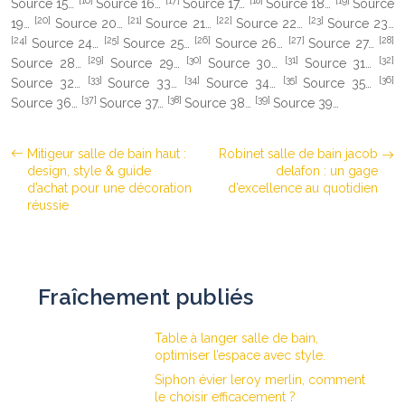
Source 15…
Source 16…
Source 17…
Source 18…
Source
[20]
[21]
[22]
[23]
19…
Source 20…
Source 21…
Source 22…
Source 23…
[24]
[25]
[26]
[27]
[28]
Source 24…
Source 25…
Source 26…
Source 27…
[29]
[30]
[31]
[32]
Source 28…
Source 29…
Source 30…
Source 31…
[33]
[34]
[35]
[36]
Source 32…
Source 33…
Source 34…
Source 35…
[37]
[38]
[39]
Source 36…
Source 37…
Source 38…
Source 39…
Mitigeur salle de bain haut :
Robinet salle de bain jacob
design, style & guide
delafon : un gage
d’achat pour une décoration
d’excellence au quotidien
réussie
Fraîchement publiés
Table à langer salle de bain,
optimiser l’espace avec style.
Siphon évier leroy merlin, comment
le choisir efficacement ?