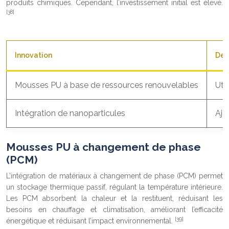
produits chimiques. Cependant, l’investissement initial est élevé.
[38]
Innovation
Des
Mousses PU à base de ressources renouvelables
Uti
Intégration de nanoparticules
Ajo
Mousses PU à changement de phase
(PCM)
L’intégration de matériaux à changement de phase (PCM) permet
un stockage thermique passif, régulant la température intérieure.
Les PCM absorbent la chaleur et la restituent, réduisant les
besoins en chauffage et climatisation, améliorant l’efficacité
[39]
énergétique et réduisant l’impact environnemental.