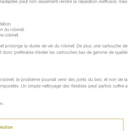
 inadaptée peut non seulement rendre la réparation inefficace, mais
ation.
on du robinet.
e robinet.
ion et prolonge la durée de vie du robinet. De plus, une cartouche de
l est donc préférable d’éviter les cartouches bas de gamme de qualité
 robinet, le problème pourrait venir des joints du bec, et non de la
 impuretés. Un simple nettoyage des flexibles peut parfois suffire à
s :
lution