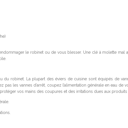
che)
r d’endommager le robinet ou de vous blesser. Une clé à molette mal 
ile.
du robinet. La plupart des éviers de cuisine sont équipés de vanne
z pas les vannes d’arrêt, coupez l’alimentation générale en eau de vo
 protéger vos mains des coupures et des irritations dues aux produits 
érale.
ations.