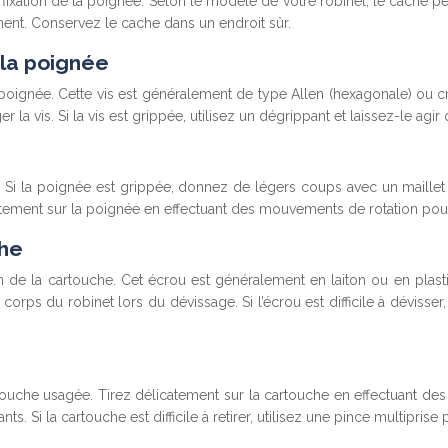
fixation de la poignée. Selon le modèle de votre robinet, le cache peu
ement. Conservez le cache dans un endroit sûr.
 la poignée
a poignée. Cette vis est généralement de type Allen (hexagonale) ou c
la vis. Si la vis est grippée, utilisez un dégrippant et laissez-le agi
inet. Si la poignée est grippée, donnez de légers coups avec un mail
licatement sur la poignée en effectuant des mouvements de rotation pou
che
 de la cartouche. Cet écrou est généralement en laiton ou en plastique
rps du robinet lors du dévissage. Si l’écrou est difficile à dévisser
touche usagée. Tirez délicatement sur la cartouche en effectuant des
s. Si la cartouche est difficile à retirer, utilisez une pince multiprise 