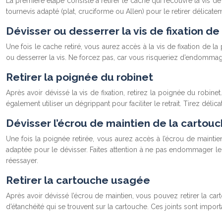
La première étape consiste à retirer le cache qui recouvre la vis de 
tournevis adapté (plat, cruciforme ou Allen) pour le retirer délicat
Dévisser ou desserrer la vis de fixation de
Une fois le cache retiré, vous aurez accès à la vis de fixation de l
ou desserrer la vis. Ne forcez pas, car vous risqueriez d’endommager 
Retirer la poignée du robinet
Après avoir dévissé la vis de fixation, retirez la poignée du rob
également utiliser un dégrippant pour faciliter le retrait. Tirez dé
Dévisser l’écrou de maintien de la cartou
Une fois la poignée retirée, vous aurez accès à l’écrou de maintien
adaptée pour le dévisser. Faites attention à ne pas endommager le co
réessayer.
Retirer la cartouche usagée
Après avoir dévissé l’écrou de maintien, vous pouvez retirer la car
d’étanchéité qui se trouvent sur la cartouche. Ces joints sont important