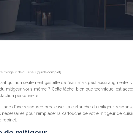
 mitigeur de cuisine ? [guide complet]
trant qui non seulement gaspille de l’eau, mais peut aussi augmenter v
mitigeur vous-même ? Cette tâche, bien que technique, est accessi
sfaction personnelle.
aspillage d’une ressource précieuse. La cartouche du mitigeur, respon
es nécessaires pour remplacer la cartouche de votre mitigeur de cuis
e robinet.
e de mitigeur