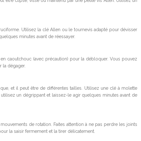
t être clipsé, vissé ou maintenu par une petite vis Allen. Utilisez un
ruciforme. Utilisez la clé Allen ou le tournevis adapté pour dévisser
r quelques minutes avant de réessayer.
let en caoutchouc (avec précaution) pour la débloquer. Vous pouvez
r la dégager.
, et il peut être de différentes tailles. Utilisez une clé à molette
, utilisez un dégrippant et laissez-le agir quelques minutes avant de
 mouvements de rotation. Faites attention à ne pas perdre les joints
pour la saisir fermement et la tirer délicatement.