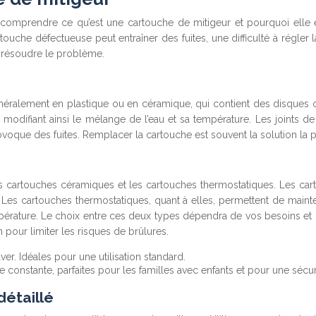
comprendre ce qu’est une cartouche de mitigeur et pourquoi elle es
ouche défectueuse peut entraîner des fuites, une difficulté à régler
r résoudre le problème.
éralement en plastique ou en céramique, qui contient des disques co
odifiant ainsi le mélange de l’eau et sa température. Les joints de 
ovoque des fuites. Remplacer la cartouche est souvent la solution la p
les cartouches céramiques et les cartouches thermostatiques. Les ca
. Les cartouches thermostatiques, quant à elles, permettent de maint
empérature. Le choix entre ces deux types dépendra de vos besoins et 
 pour limiter les risques de brûlures.
er. Idéales pour une utilisation standard.
 constante, parfaites pour les familles avec enfants et pour une sécur
détaillé