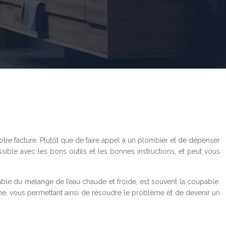
otre facture. Plutôt que de faire appel à un plombier et de dépenser
ble avec les bons outils et les bonnes instructions, et peut vous
sable du mélange de l’eau chaude et froide, est souvent la coupable.
ine, vous permettant ainsi de résoudre le problème et de devenir un