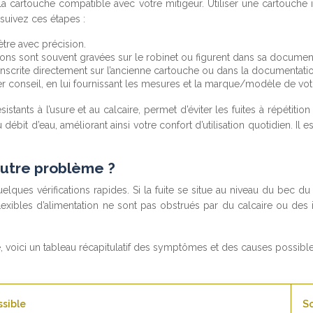
 la cartouche compatible avec votre mitigeur. Utiliser une cartouche
suivez ces étapes :
ètre avec précision.
ons sont souvent gravées sur le robinet ou figurent dans sa document
 inscrite directement sur l’ancienne cartouche ou dans la documentati
 conseil, en lui fournissant les mesures et la marque/modèle de votr
istants à l’usure et au calcaire, permet d’éviter les fuites à répétit
 débit d’eau, améliorant ainsi votre confort d’utilisation quotidien. I
autre problème ?
ques vérifications rapides. Si la fuite se situe au niveau du bec du
flexibles d’alimentation ne sont pas obstrués par du calcaire ou des
 voici un tableau récapitulatif des symptômes et des causes possible
sible
So