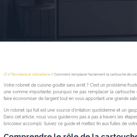
/
Plomberie et robinetterie
/ Comment remplacer facilement la cartouche de votre
Votre robinet de cuisine goutte sans arrêt ? C’est un problème frus
une somme importante, pourquoi ne pas remplacer la cartouche du 
faire économiser de l’argent tout en vous apportant une grande sati
Un robinet qui fuit est une source d’irritation quotidienne et un g
Dans cet article, nous vous guiderons pas à pas à travers les étap
bricoleur accompli. Suivez ce guide et mettez fin aux fuites de votr
Comprendre le rôle de la cartouch