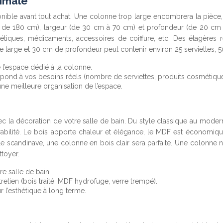
timale
ible avant tout achat. Une colonne trop large encombrera la pièce, 
s de 180 cm), largeur (de 30 cm à 70 cm) et profondeur (de 20 cm
tiques, médicaments, accessoires de coiffure, etc. Des étagères ré
arge et 30 cm de profondeur peut contenir environ 25 serviettes, 50 
 l’espace dédié à la colonne.
ond à vos besoins réels (nombre de serviettes, produits cosmétiques
une meilleure organisation de l’espace.
ec la décoration de votre salle de bain. Du style classique au moder
bilité. Le bois apporte chaleur et élégance, le MDF est économique 
tyle scandinave, une colonne en bois clair sera parfaite. Une colonn
ttoyer.
e salle de bain.
tretien (bois traité, MDF hydrofuge, verre trempé).
 l’esthétique à long terme.