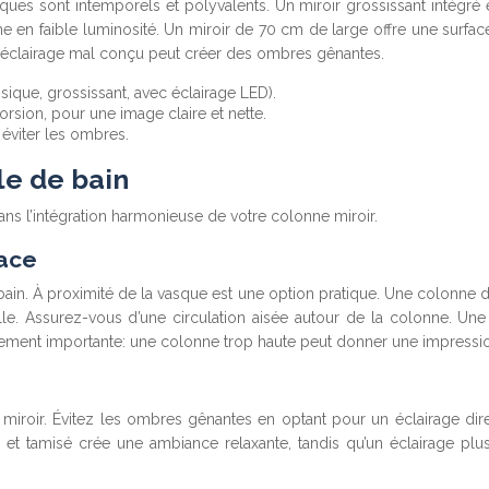
iques sont intemporels et polyvalents. Un miroir grossissant intégré 
ême en faible luminosité. Un miroir de 70 cm de large offre une surfa
 Un éclairage mal conçu peut créer des ombres gênantes.
sique, grossissant, avec éclairage LED).
orsion, pour une image claire et nette.
éviter les ombres.
le de bain
dans l’intégration harmonieuse de votre colonne miroir.
pace
in. À proximité de la vasque est une option pratique. Une colonne d’a
elle. Assurez-vous d’une circulation aisée autour de la colonne
alement importante: une colonne trop haute peut donner une impression
 miroir. Évitez les ombres gênantes en optant pour un éclairage dire
et tamisé crée une ambiance relaxante, tandis qu’un éclairage plus v