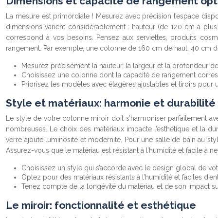
Dimensions et capacité de rangement op
La mesure est primordiale ! Mesurez avec précision l’espace dispon
dimensions varient considérablement : hauteur (de 120 cm à plu
correspond à vos besoins. Pensez aux serviettes, produits cosmé
rangement. Par exemple, une colonne de 160 cm de haut, 40 cm de l
Mesurez précisément la hauteur, la largeur et la profondeur de
Choisissez une colonne dont la capacité de rangement corresp
Priorisez les modèles avec étagères ajustables et tiroirs pour 
Style et matériaux: harmonie et durabilité
Le style de votre colonne miroir doit s’harmoniser parfaitement av
nombreuses. Le choix des matériaux impacte l’esthétique et la dura
verre ajoute luminosité et modernité. Pour une salle de bain au s
Assurez-vous que le matériau est résistant à l’humidité et facile à ne
Choisissez un style qui s’accorde avec le design global de votr
Optez pour des matériaux résistants à l’humidité et faciles d’en
Tenez compte de la longévité du matériau et de son impact sur
Le miroir: fonctionnalité et esthétique