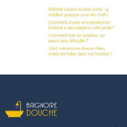
Robinet cuisine double sortie : la
solution pratique pour les chefs !
Comment choisir un robinet pour
fontaine à eau adapté à votre jardin?
Comment fixer un radiateur sur
placo sans difficulté ?
Joint mécanisme chasse d’eau,
évitez les fuites dans vos toilettes !